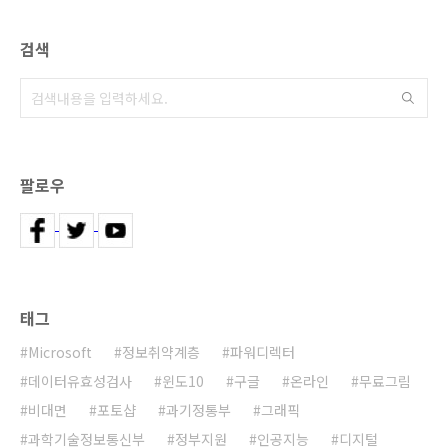
검색
팔로우
태그
Microsoft
정보취약계층
파워디렉터
데이터유효성검사
윈도10
구글
온라인
무료그림
비대면
포토샵
과기정통부
그래픽
과학기술정보통신부
정부지원
인공지능
디지털